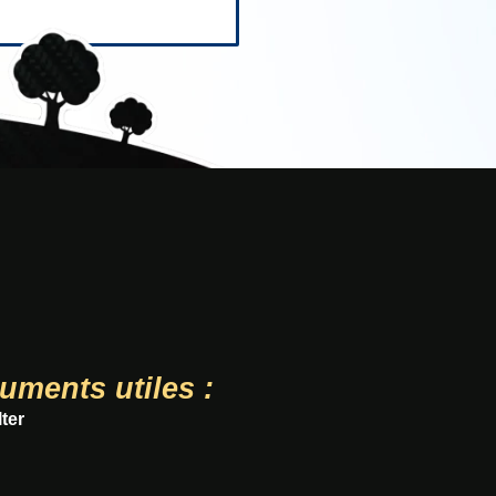
uments utiles :
ter