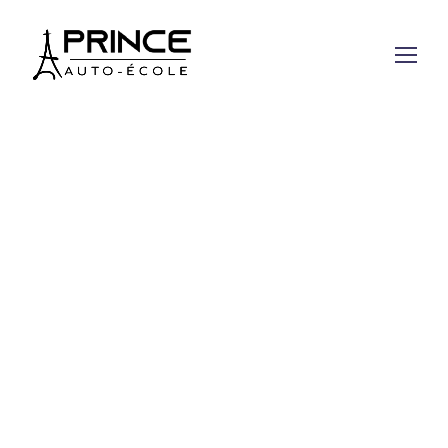
Votre heure d’évaluation
Étape
1
sur 3
*
Nom